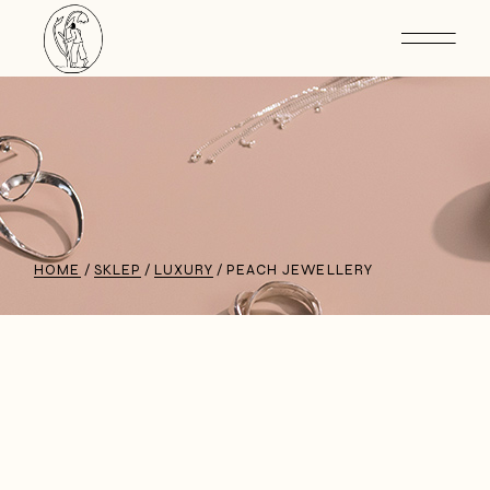
HOME
SKLEP
LUXURY
PEACH JEWELLERY