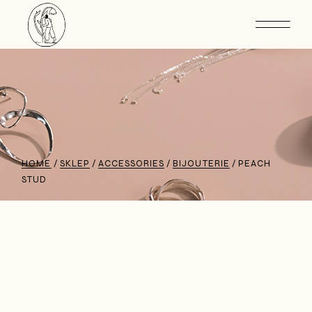
HOME
SKLEP
ACCESSORIES
BIJOUTERIE
PEACH
STUD