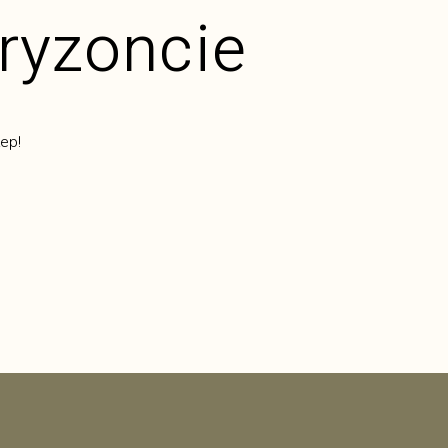
oryzoncie
ep!